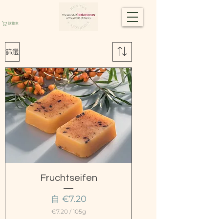
購物車
篩選
Fruchtseifen
促銷價格
自
€7.20
€7.20
/
105g