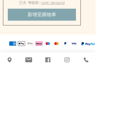
每
已含 增值税
|
zzgl. Versand
1
0
新增至購物車
5
公
克
€
7
.
2
0
塔季扬娜·布拉奇尼克
+43 463 507026
|
office@botanicus-
carinthia.at
Alter Platz 31 - Salzamt 对面
9020 Klagenfurt am Woerthersee
基于草药的护理产品。
手工、品质和传统。克拉根福的天然化妆
品。