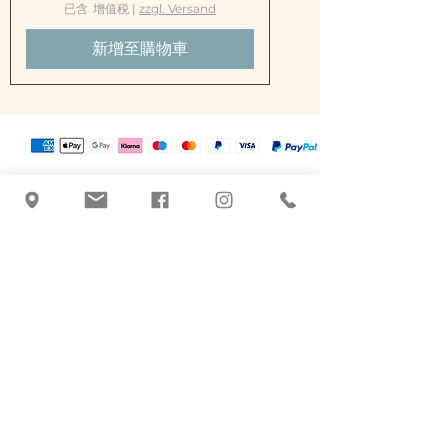
每
已含 增值税
|
zzgl. Versand
2
5
新增至購物車
0
毫
升
€
1
1
.
5
0
塔季扬娜·布拉奇尼克
+43 463 507026
|
office@botanicus-
carinthia.at
Alter Platz 31 - Salzamt 对面
9020 Klagenfurt am Woerthersee
基于草药的护理产品。
手工、品质和传统。克拉根福的天然化妆
品。