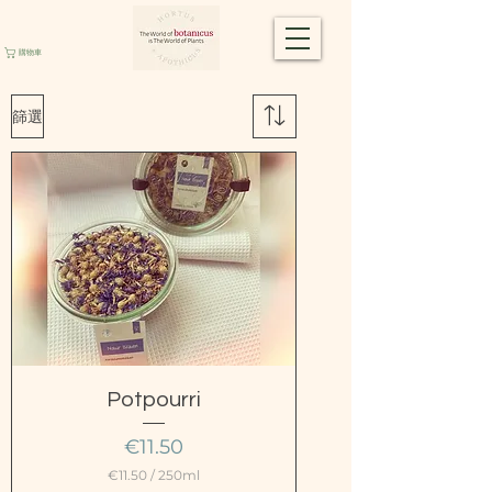
購物車
篩選
Potpourri
價格
€11.50
€11.50
/
250ml