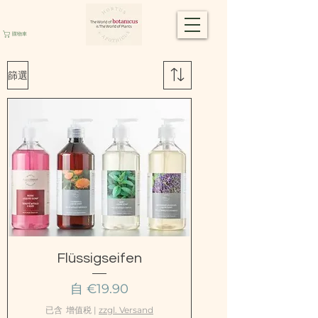
購物車
篩選
Flüssigseifen
促銷價格
自
€19.90
已含 增值税
|
zzgl. Versand