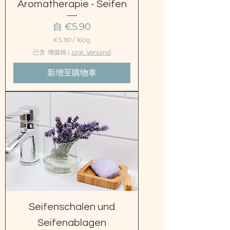
Aromatherapie - Seifen
促銷價格
自
€5.90
€5.90
/
160g
每
已含 增值税
|
zzgl. Versand
1
6
新增至購物車
0
公
克
€
5
.
9
0
Seifenschalen und
Seifenablagen