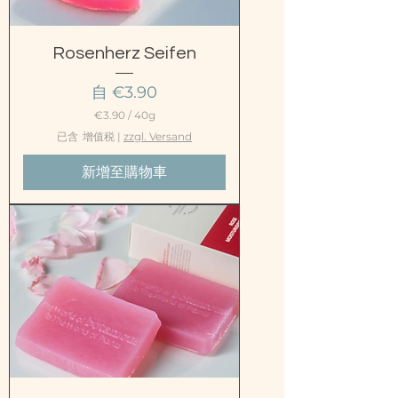
Rosenherz Seifen
促銷價格
自
€3.90
€3.90
/
40g
每
已含 增值税
|
zzgl. Versand
4
0
新增至購物車
公
克
€
3
.
9
0