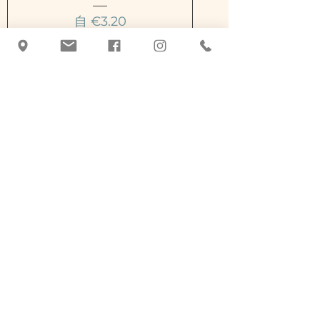
促銷價格
自
€3.20
已含 增值税
|
zzgl. Versand
新增至購物車
Teebaum - Linie
促銷價格
自
€5.90
已含 增值税
|
zzgl. Versand