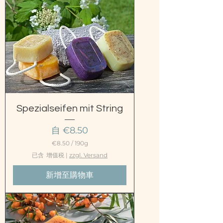
Spezialseifen mit String
促銷價格
自
€8.50
€8.50
/
190g
每
已含 增值税
|
zzgl. Versand
1
9
新增至購物車
0
公
克
€
8
.
5