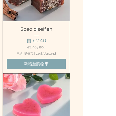
Spezialseifen
促銷價格
自
€2.40
€2.40
/
80g
每
已含 增值税
|
zzgl. Versand
8
0
新增至購物車
公
克
€
2
.
4
0