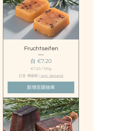
0
Fruchtseifen
促銷價格
自
€7.20
€7.20
/
105g
每
已含 增值税
|
zzgl. Versand
1
0
新增至購物車
5
公
克
€
7
.
2
0