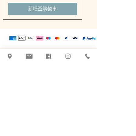
新增至購物車
塔季扬娜·布拉奇尼克
+43 463 507026
|
office@botanicus-
carinthia.at
Alter Platz 31 - Salzamt 对面
9020 Klagenfurt am Woerthersee
基于草药的护理产品。
手工、品质和传统。克拉根福的天然化妆
品。