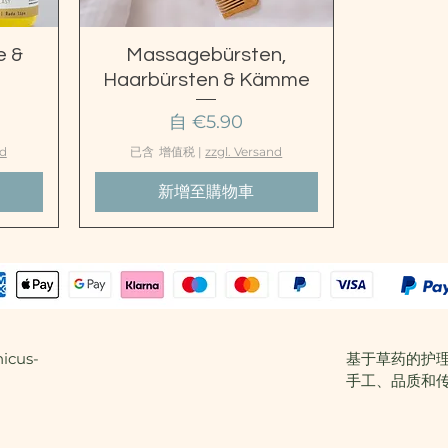
快速瀏覽
e &
Massagebürsten,
Haarbürsten & Kämme
促銷價格
自
€5.90
nd
已含 增值税
|
zzgl. Versand
新增至購物車
icus-
基于草药的护
手工、品质和