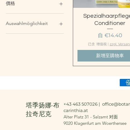
價格
快速瀏覽
Spezialhaarpfleg
€5
€15
Conditioner
Auswahlmöglichkeit
促銷價格
自
€14.40
BABASSU & LAVENDEL
BAMBUS HOLZKAMM MIT
已含 增值税
|
zzgl. Versa
STIEL
BASISÖL ARGAN
新增至購物車
BASISÖL JOJOBA
BASISÖL KOKOSNUSS
CALENDULA-
CONDITIONER
CELLULITE-BÜRSTE
CONDITIONER MIT
ÄTHERISCHEM ROSENÖL
塔季扬娜·布
+43 463 507026 |
office@botan
GESICHTSBÜRSTE
carinthia.at
拉奇尼克
HAARWASSER
Alter Platz 31 - Salzamt 对面
KAMM AUS BAMBUSHOLZ
9020 Klagenfurt am Woerthersee
PEELINGBÜRSTE