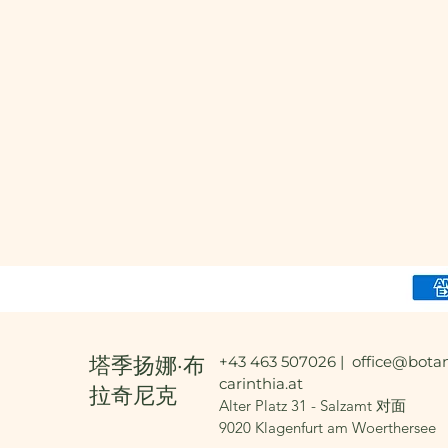
塔季扬娜·布
+43 463 507026 |
office@botan
carinthia.at
拉奇尼克
Alter Platz 31 - Salzamt 对面
9020 Klagenfurt am Woerthersee