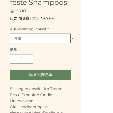
feste Shampoos
促
自
€6.10
銷
已含 增值税
|
zzgl. Versand
價
格
Auswahlmöglichkeit
*
數量
*
新增至購物車
Sie liegen absolut im Trend:
Feste Produkte für die
Haarwäsche.
Die Handhabung ist
simpel und ideal für alle, die