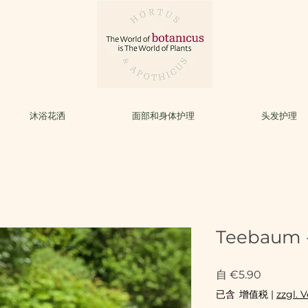
沐浴花洒
面部和身体护理
头发护理
Teebaum -
促
自
€5.90
銷
已含 增值税
|
zzgl. 
價