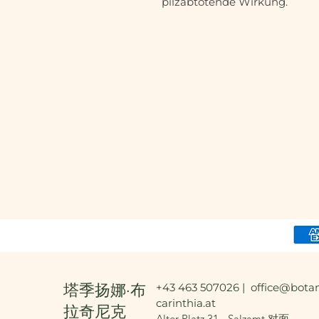
pilzabtötende Wirkung.
塔季扬娜·布
+43 463 507026 |
office@botan
carinthia.at
拉奇尼克
Alter Platz 31 - Salzamt 对面