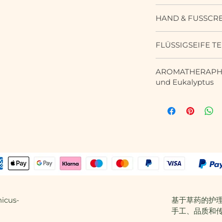
tendierende Haut. I
aufbewahren. Nicht
Tiefenreinigendes 
Gebrauch. Linderu
HAND & FUSSCR
Jahren.
frischem biologisc
Anwendung
: Nur 
INCI: Aqua, Prunus 
Teebaumöl und den
INCI: Aqua, Propyl
Belebende Fußcrem
Vinifera Seed Oil, G
Ölen von Niaouli un
FLÜSSIGSEIFE T
Sodium Stearate, S
Shea und Kakao Bu
Damascena Flower
Anwendung
: Groß
Eucalyptus Globulu
Teebaumöl.
Butter, Theobroma 
einmassieren im B
Feine aromatische F
Alternifolia Leaf O
Anwendung
: Nach
Alcohol, Benzyl Alc
AROMATHERAPHIE
Gebrauch gut schüt
Hände und Körper. 
Tetrasodium EDTA,
der Dusche oder zu
Melaleuca Alternif
und Eukalyptus
Anwendung. Kühl a
Ölen aus Teebaum, 
Officinalis Herb Po
im Fuß- und Zehenb
Martini Oil, Salicyl
Kinder unter drei J
Anwendung
: Eine
Limonene.
Anwendung. Nicht g
Seife mit ätheris
Boswellia Carterii
INCI: Aqua, Sodium
Hände auftragen u
Jahren.
Eukalyptus
Recutita Oil, Geran
Purpurea Extract, M
dem Gebrauch gut 
INCI: Aqua, Prunus 
Milde Seife mit pfl
Farnesol, Citral, Cit
Flower/Leaf/Stem E
Nicht geeignet für
Vinifera Seed Oil,
reich an reinigend
Sodium Chloride,C
Kontakt mit den A
Glycerin, Melaleuca 
wie
Teebaum- und 
Alcohol, Disodium 
INCI: Aqua, Sodium
Acid, Butyrospermu
antibakteriell und 
Cocoglycerides, Mel
Chloride, Cocamido
Alcohol, Benzyl Al
Anwendung.
Salicylic Acid, Cit
Alternifolia Leaf O
Piperita Oil, Citru
Enthält kein SLS od
Glycerin, Eucalyptu
Laureth Sulfosucci
Graveolens Oil, Cu
(INCI): Aqua, Prop
Melaleuca Viridiflor
Citrus Limon Peel O
Rosmarinus Officinal
Natriumstearat, N
Oil, Eugenia Caryop
Salicylsäure, Glyce
icus-
基于草药的护
Sorbic Acid, Limone
Weidenblattextrakt 
Limonene, Eugenol
Linalool, Citral.
手工、品质和
Linalool, Citral, Far
Johanniskrautextra