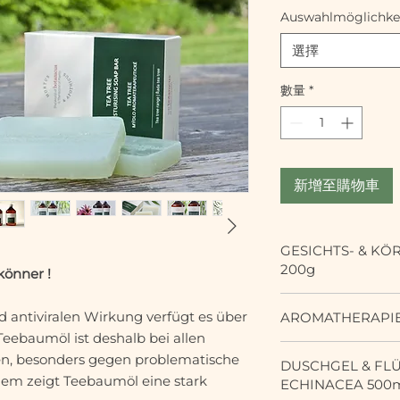
格
Auswahlmöglichke
選擇
數量
*
新增至購物車
GESICHTS- & K
200g
könner !
Reinigende Creme 
nd antiviralen Wirkung verfügt es über
angereichert mit 
Teebaumöl ist deshalb bei allen
Ölen von Kamille,
Feuchtigkeitsspen
Anwendung
: Spar
n, besonders gegen problematische
DUSCHGEL & FLÜ
rein ätherischem 
einzumassieren. Ü
em zeigt Teebaumöl eine stark
ECHINACEA 500
Essenz pflegt empfi
entfernen. Nur zur